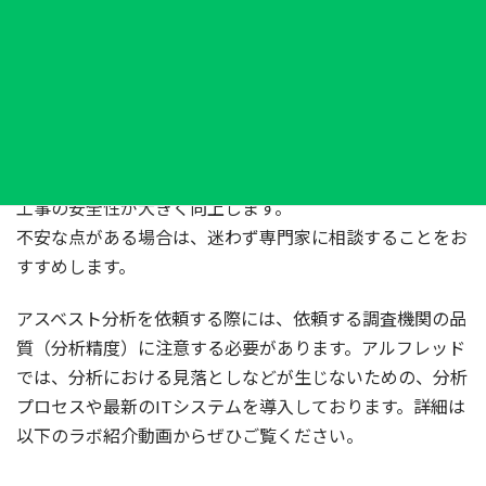
アルフレッド株式会社は、他社と比較しても価格と品質に
は大きな強みがあり、それに伴った実績も持ち合わせてい
ます。
このように、アスベスト分析・除去は、専門業者による適
切な事前調査が極めて重要です。
信頼できる業者を選定し、確実な分析を行うことで、後の
工事の安全性が大きく向上します。
不安な点がある場合は、迷わず専門家に相談することをお
すすめします。
アスベスト分析を依頼する際には、依頼する調査機関の品
質（分析精度）に注意する必要があります。アルフレッド
では、分析における見落としなどが生じないための、分析
プロセスや最新のITシステムを導入しております。詳細は
以下のラボ紹介動画からぜひご覧ください。