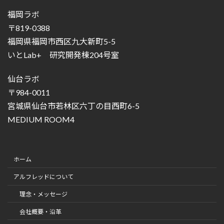
福岡ラボ
〒819-0388
福岡県福岡市西区九大新町5-5
いとLab+ 研究開発棟204号室
仙台ラボ
〒984-0011
宮城県仙台市若林区六丁の目西町6-5
MEDIUM ROOM4
ホーム
アルフレッドについて
理念・メッセージ
会社概要・沿革