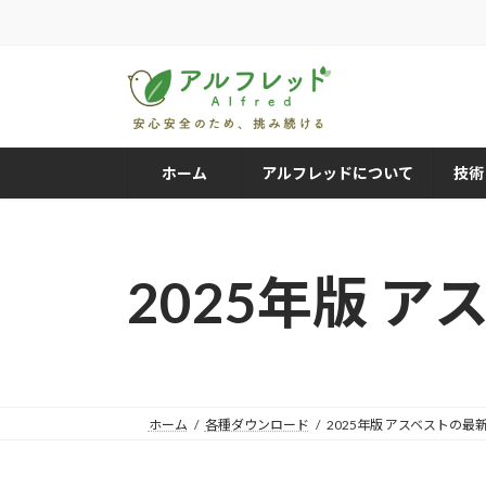
コ
ナ
ン
ビ
テ
ゲ
ン
ー
ツ
シ
へ
ョ
ス
ン
ホーム
アルフレッドについて
技術
キ
に
ッ
移
プ
動
2025年版 
ホーム
各種ダウンロード
2025年版 アスベストの最