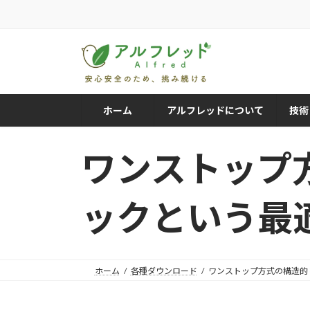
コ
ナ
ン
ビ
テ
ゲ
ン
ー
ツ
シ
へ
ョ
ス
ン
ホーム
アルフレッドについて
技術
キ
に
ッ
移
ワンストップ
プ
動
ックという最
ホーム
各種ダウンロード
ワンストップ方式の構造的