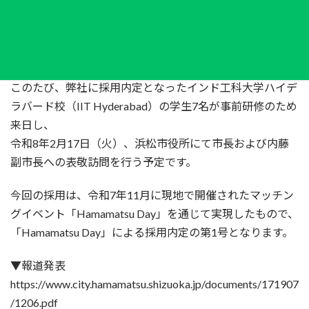
最
2026年2月14日
2026年4月1日
アルフレッド
終
更
平素は格別のご高配を賜り、厚く御礼申し上げます。
新
日
時
このたび、弊社に採用内定となったインド工科大学ハイデ
:
ラバード校（IIT Hyderabad）の学生7名が事前研修のため
来日し、
令和8年2月17日（火）、浜松市役所にて市長および内藤
副市長への表敬訪問を行う予定です。
今回の採用は、令和7年11月に現地で開催されたマッチン
グイベント「Hamamatsu Day」を通じて実現したもので、
「Hamamatsu Day」による採用内定の第1号となります。
▼報道発表
https://www.city.hamamatsu.shizuoka.jp/documents/171907
/1206.pdf