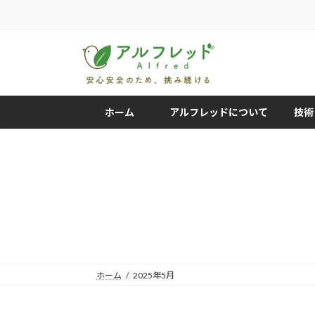
コ
ナ
ン
ビ
テ
ゲ
ン
ー
ツ
シ
へ
ョ
ス
ン
ホーム
アルフレッドについて
技術
キ
に
ッ
移
プ
動
ホーム
2025年5月