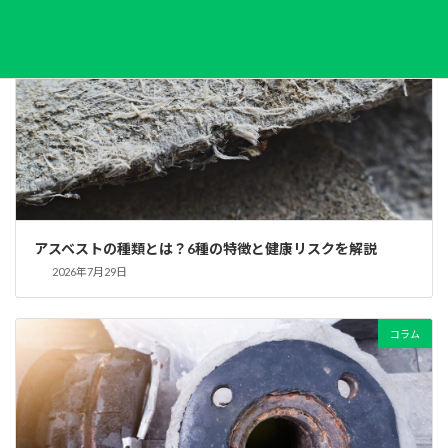
アスベストの種類とは？6種の特徴と健康リスクを解説
2026年7月29日
コラム