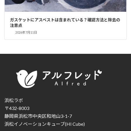
ガスケットにアスベストは含まれている？確認方法と除去の
注意点
2026年7月11日
浜松ラボ
〒432-8003
静岡県浜松市中央区和地山3-1-7
浜松イノベーションキューブ(HI Cube)