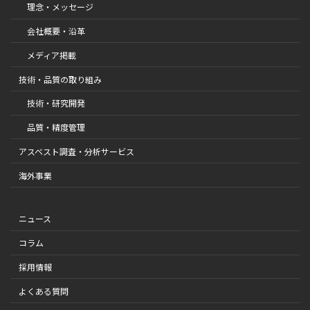
理念・メッセージ
会社概要・沿革
メディア掲載
技術・品質の取り組み
技術・研究開発
品質・精度管理
アスベスト調査・分析サービス
海外事業
ニュース
コラム
採用情報
よくある質問