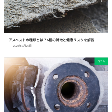
アスベストの種類とは？6種の特徴と健康リスクを解説
2026年7月29日
コラム