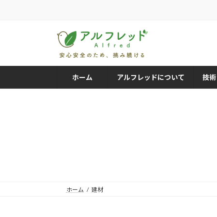
コ
ナ
ン
ビ
テ
ゲ
ン
ー
ツ
シ
へ
ョ
ス
ン
ホーム
アルフレッドについて
技術
キ
に
ッ
移
プ
動
ホーム
建材