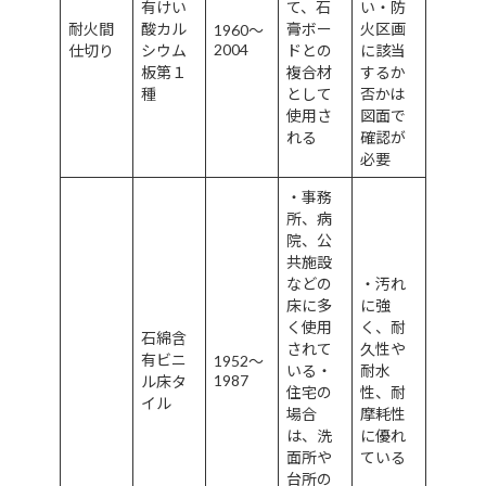
有けい
て、石
い・防
耐火間
酸カル
膏ボー
火区画
1960～
2004
仕切り
シウム
ドとの
に該当
板第１
複合材
するか
種
として
否かは
使用さ
図面で
れる
確認が
必要
・事務
所、病
院、公
共施設
などの
・汚れ
床に多
に強
く使用
く、耐
石綿含
されて
久性や
有ビニ
1952～
いる・
耐水
1987
ル床タ
住宅の
性、耐
イル
場合
摩耗性
は、洗
に優れ
面所や
ている
台所の