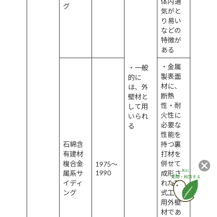
体内通
グ
気がと
り易い
などの
特徴が
ある
・金属
・一般
製表面
的に
材に、
は、外
断熱
壁材と
性・耐
して用
火性に
いられ
必要な
る
性能を
石綿含
持つ裏
有建材
打材を
複合金
併せて
1975～
1990
属系サ
成形さ
イディ
れた乾
ング
式工法
用外壁
材であ