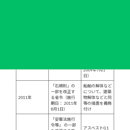
果の掲示
「石綿則」等
・吹付けアスベ
の一部を改正
スト除去作業に
する省令等
2008年
ついて電動ファ
（施行期日：
ン付き呼吸用保
2009年4月1
護具着用を義務
日）
づけ
・船舶の解体な
どの作業に係る
措置（施行期
2009年7月1
日）
「石綿則」の
船舶の解体など
一部を改正す
について、建築
2011年
る省令（施行
物解体などと同
期日： 2011年
等の措置を義務
8月1日）
付け
「安衛法施行
令等」 の一部
アスベスト0.1