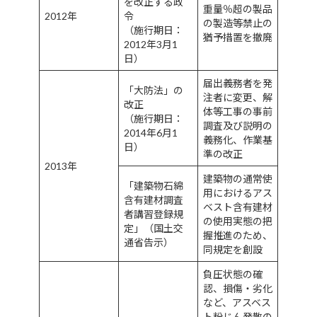
を改正する政
重量％超の製品
2012年
令
の製造等禁止の
（施行期日：
猶予措置を撤廃
2012年3月1
日）
届出義務者を発
「大防法」の
注者に変更、解
改正
体等工事の事前
（施行期日：
調査及び説明の
2014年6月1
義務化、作業基
日）
準の改正
2013年
建築物の通常使
「建築物石綿
用におけるアス
含有建材調査
ベスト含有建材
者講習登録規
の使用実態の把
定」（国土交
握推進のため、
通省告示）
同規定を創設
負圧状態の確
認、損傷・劣化
など、アスベス
ト粉じん発散の